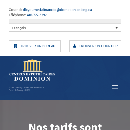
Courriel:
dlcyournestafinancial@dominionlending.ca
Téléphone:
416-722-5392
Français
TROUVER UN BUREAU
TROUVER UN COURTIER
Dominion Lending Centres Yournesta Financial
Permis de Courtage #13371
Nos tarifs sont